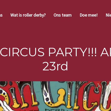
ns
Wat is roller derby?
Ons team
Doe mee!
Ni
-CIRCUS PARTY!!! A
23rd