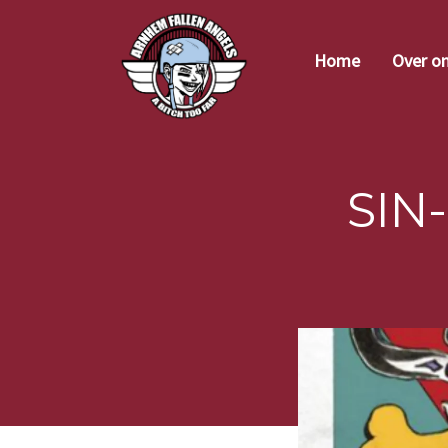
Home
Over o
SIN