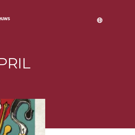
euws
PRIL