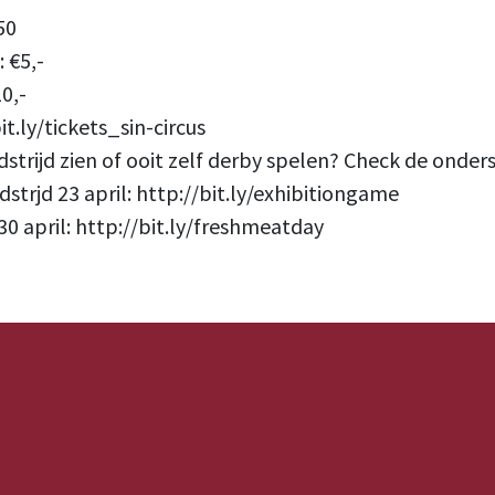
50
 €5,-
0,-
it.ly/tickets_sin-circus
dstrijd zien of ooit zelf derby spelen? Check de onder
strjd 23 april: http://bit.ly/exhibitiongame
0 april: http://bit.ly/freshmeatday