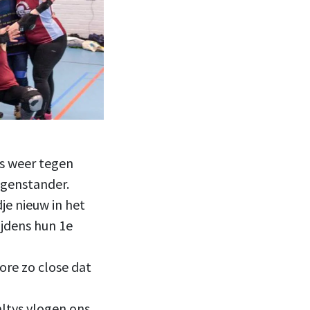
as weer tegen
egenstander.
e nieuw in het
ijdens hun 1e
re zo close dat
ltys vlogen ons