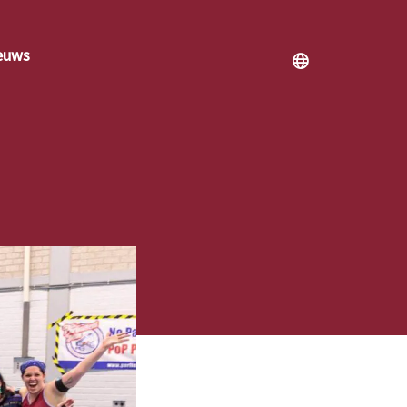
euws
!