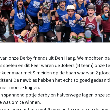
n van onze Derby friends uit Den Haag. We mochten p
s spelen en dit keer waren de Jokers (B team) onze t
keer maar met 9 meiden op de baan waarvan 2 gloedj
zitten! De newbies hebben het echt zo goed gedaan t
niet moe te krijgen.
n spannend potje derby en halverwege lagen onze sco
je was om te winnen.
ee om een uur lang met 9 meiden te spelen en de pena