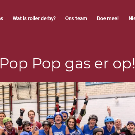
ns
Wat is roller derby?
Ons team
Doe mee!
Ni
Pop Pop gas er op