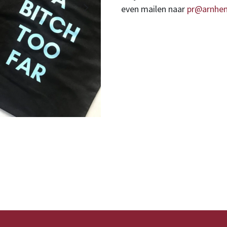
even mailen naar
pr@arnhem