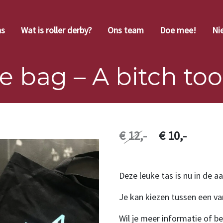
ns
Wat is roller derby?
Ons team
Doe mee!
Ni
e bag – A bitch too
€ 12,-
€ 10,-
Deze leuke tas is nu in de a
Je kan kiezen tussen een va
Wil je meer informatie of bes